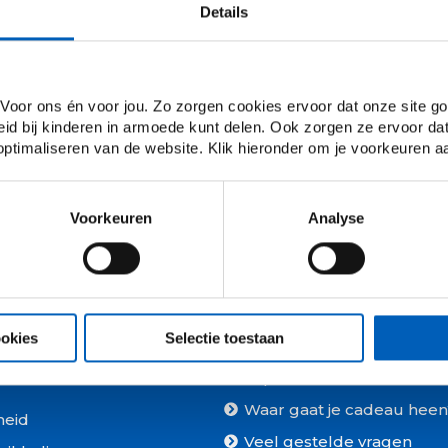
Details
 Voor ons én voor jou. Zo zorgen cookies ervoor dat onze site go
id bij kinderen in armoede kunt delen. Ook zorgen ze ervoor da
 optimaliseren van de website. Klik hieronder om je voorkeuren a
Voorkeuren
Analyse
aus
Zo werkt het
ookies
Selectie toestaan
 & baby’s
Geef een cadeau met
impact!
Waar gaat je cadeau heen
heid
Veel gestelde vragen