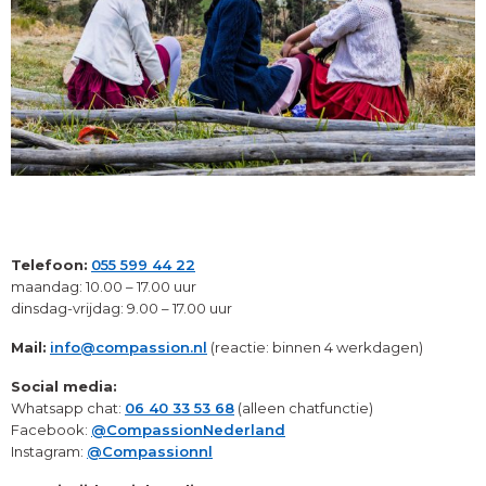
Telefoon:
055 599 44 22
maandag: 10.00 – 17.00 uur
dinsdag-vrijdag: 9.00 – 17.00 uur
Mail:
info@compassion.nl
(reactie: binnen 4 werkdagen)
Social media:
Whatsapp chat:
06 40 33 53 68
(alleen chatfunctie)
Facebook:
@CompassionNederland
Instagram:
@Compassionnl